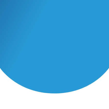
Goodfloow recrute !
La solution Goodfloow
Le blog de Goodfloow